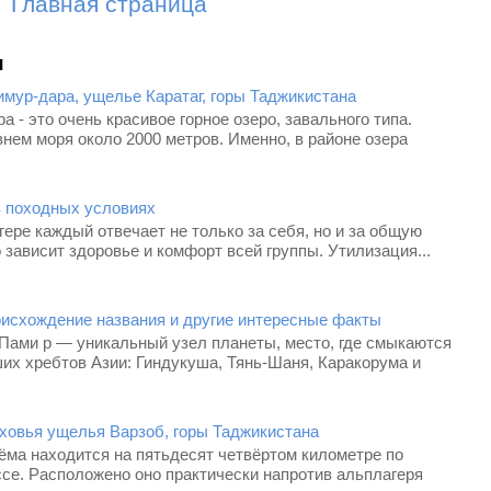
Главная страница
я
имур-дара, ущелье Каратаг, горы Таджикистана
а - это очень красивое горное озеро, завального типа.
нем моря около 2000 метров. Именно, в районе озера
в походных условиях
гере каждый отвечает не только за себя, но и за общую
го зависит здоровье и комфорт всей группы. Утилизация...
оисхождение названия и другие интересные факты
 Пами р — уникальный узел планеты, место, где смыкаются
их хребтов Азии: Гиндукуша, Тянь-Шаня, Каракорума и
рховья ущелья Варзоб, горы Таджикистана
ёма находится на пятьдесят четвёртом километре по
се. Расположено оно практически напротив альплагеря