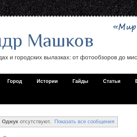
ндр Машков
дах и городских вылазках: от фотообзоров до ми
Город
Истории
Гайды
Статьи
м
Оджук
отсутствуют.
Показать все сообщения