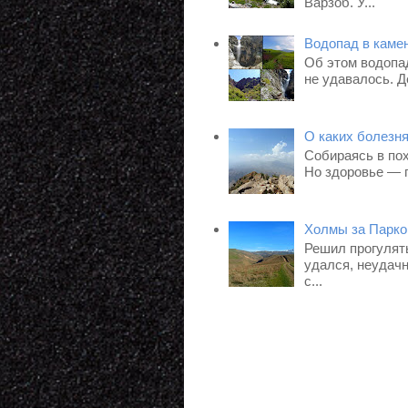
Варзоб. У...
Водопад в камен
Об этом водопад
не удавалось. Д
О каких болезня
Собираясь в пох
Но здоровье — г
Холмы за Парко
Решил прогулят
удался, неудачн
с...