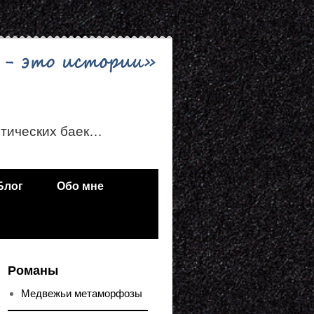
стических баек…
Блог
Обо мне
Романы
Медвежьи метаморфозы