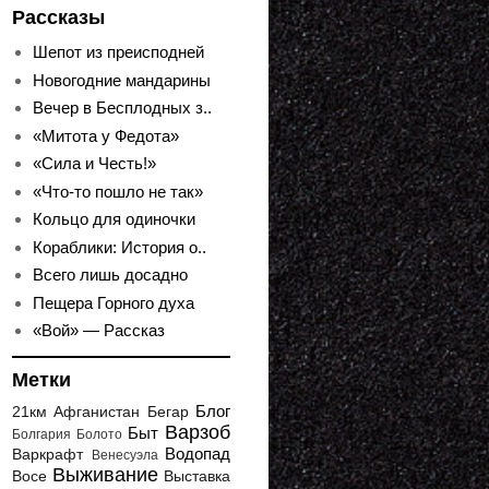
Рассказы
Шепот из преисподней
Новогодние мандарины
Вечер в Бесплодных з..
«Митота у Федота»
«Сила и Честь!»
«Что-то пошло не так»
Кольцо для одиночки
Кораблики: История о..
Всего лишь досадно
Пещера Горного духа
«Вой» — Рассказ
Метки
Блог
21км
Афганистан
Бегар
Варзоб
Быт
Болгария
Болото
Водопад
Варкрафт
Венесуэла
Выживание
Восе
Выставка