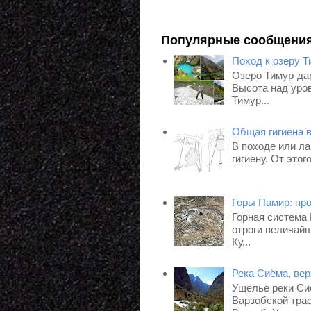
Популярные сообщени
Поход к озеру Т
Озеро Тимур-дар
Высота над уров
Тимур...
Общая гигиена 
В походе или ла
гигиену. От это
Горы Памир: пр
Горная система
отроги величайш
Ку...
Река Сиёма, ве
Ущелье реки Си
Варзобской трас