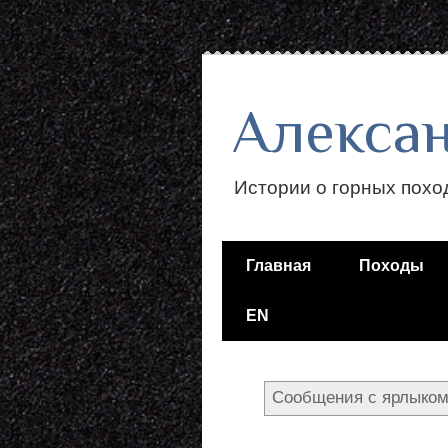
Алекса
Истории о горных похо
Главная
Походы
EN
Сообщения с ярлыко