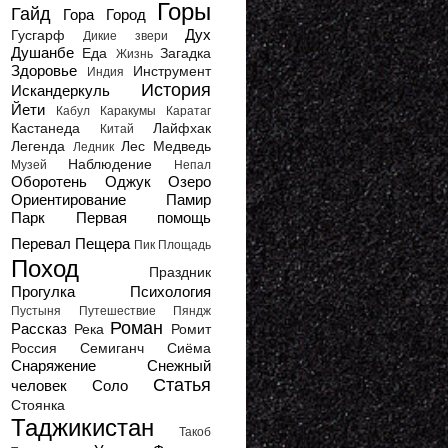
Горы
Гайд
Гора
Город
Дух
Гусгарф
Дикие звери
Душанбе
Еда
Загадка
Жизнь
Здоровье
Инструмент
Индия
История
Искандеркуль
Йети
Кабул
Каракумы
Каратаг
Кастанеда
Лайфхак
Китай
Легенда
Лес
Медведь
Ледник
Наблюдение
Музей
Непал
Оборотень
Оджук
Озеро
Ориентирование
Памир
Парк
Первая помощь
Перевал
Пещера
Пик
Площадь
Поход
Праздник
Прогулка
Психология
Пустыня
Путешествие
Пяндж
Роман
Рассказ
Река
Ромит
Россия
Семиганч
Сиёма
Снаряжение
Снежный
Статья
человек
Соло
Стоянка
Таджикистан
Такоб