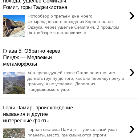
похода, ущелье Семиганч,
Ромит, горы Таджикистана
›
Фотообзор о третьем дне моего
четырёхдневного похода из Харангона до
Оджука, через ущелье Семиганч. В прошлом
фотообзоре я остановился н...
Глава 5: Обратно через
Пяндж — Медвежьи
метаморфозы
›
≪ к предыдущей главе Стало понятно, что
догнать группу до того, как они перейдут реку и
границу, я не успеваю. Дорога из
Панджшерского уще...
Горы Памир: происхождение
названия и другие
интересные факты
›
Горная система Пами р — уникальный узел
планеты, место, где смыкаются отроги