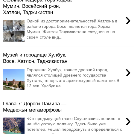
Мумин, Восейский р-он,
Хатлон, Таджикистан
›
Одной из достопримечательностей Хатлона в
районе города Восе, является гора Ходжа
Мумин. Жители Таджикистана ежедневно на
своём столе вид...
Музей и городище Хулбук,
Восе, Хатлон, Таджикистан
›
Городище Хулбук, точнее древний город,
являлся столицей древнего государства
Хутталь, теперь это архитектурный памятник 9-
12 век. Хулбук на...
Глава 7: Дороги Памира —
Медвежьи метаморфозы
›
≪ к предыдущей главе Спустившись пониже, я
нашёл уютную полянку. Здесь было уже
потеплей. Решил передохнуть и определиться с