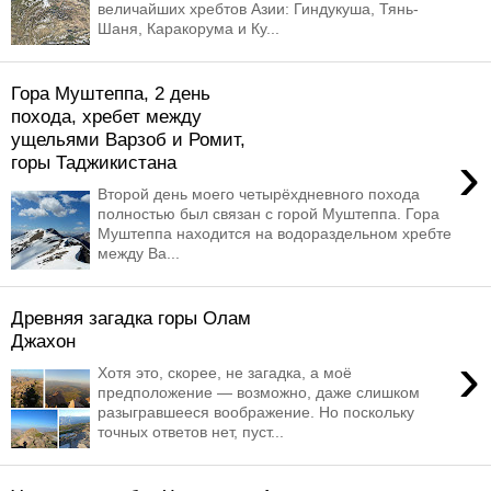
величайших хребтов Азии: Гиндукуша, Тянь-
Шаня, Каракорума и Ку...
Гора Муштеппа, 2 день
похода, хребет между
ущельями Варзоб и Ромит,
›
горы Таджикистана
Второй день моего четырёхдневного похода
полностью был связан с горой Муштеппа. Гора
Муштеппа находится на водораздельном хребте
между Ва...
Древняя загадка горы Олам
Джахон
›
Хотя это, скорее, не загадка, а моё
предположение — возможно, даже слишком
разыгравшееся воображение. Но поскольку
точных ответов нет, пуст...