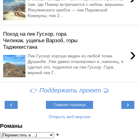
там, где Памир встречается с небом, вершины
Язгулемского хребта — пик Парижской
Коммуны, пик 2...
Поход на пик Гусхор, гора
Чиликак, ущелье Варзоб, горы
Таджикистана
›
Пик Гусхор хорошо виден из любой точки
Душанбе. Уже давно планировал и, наконец, я
сделал это, поднялся на пик Гусхор. Гора,
верней пик Г...
👉
Поддержать проект
🤝
‹
›
Главная страница
Открыть веб-версию
Романы
▼