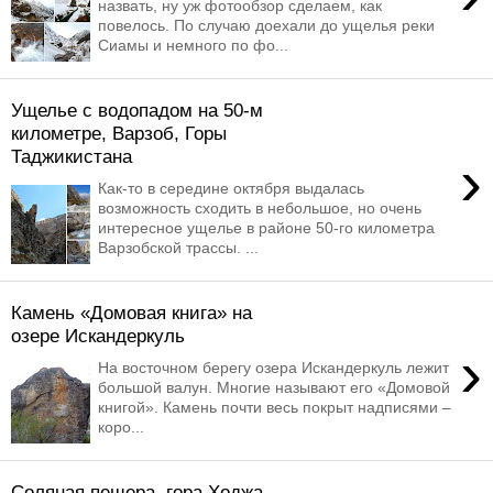
назвать, ну уж фотообзор сделаем, как
повелось. По случаю доехали до ущелья реки
Сиамы и немного по фо...
Ущелье с водопадом на 50-м
километре, Варзоб, Горы
Таджикистана
›
Как-то в середине октября выдалась
возможность сходить в небольшое, но очень
интересное ущелье в районе 50-го километра
Варзобской трассы. ...
Камень «Домовая книга» на
озере Искандеркуль
›
На восточном берегу озера Искандеркуль лежит
большой валун. Многие называют его «Домовой
книгой». Камень почти весь покрыт надписями –
коро...
Соляная пещера, гора Ходжа