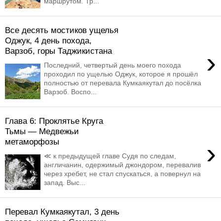
маршрутом. Тр...
Все десять мостиков ущелья
Оджук, 4 день похода,
Варзоб, горы Таджикистана
›
Последний, четвертый день моего похода
проходил по ущелью Оджук, которое я прошёл
полностью от перевала Кумкаякутал до посёлка
Варзоб. Воспо...
Глава 6: Проклятье Круга
Тьмы — Медвежьи
метаморфозы
›
≪ к предыдущей главе Судя по следам,
англичанин, одержимый джондором, перевалив
через хребет, не стал спускаться, а повернул на
запад. Выс...
Перевал Кумкаякутал, 3 день