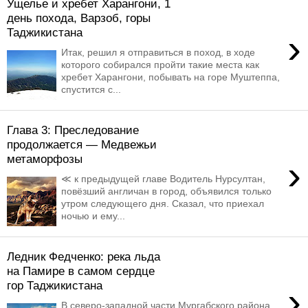
Ущелье и хребет Харангони, 1
день похода, Варзоб, горы
Таджикистана
›
Итак, решил я отправиться в поход, в ходе
которого собирался пройти такие места как
хребет Харангони, побывать на горе Муштеппа,
спустится с...
Глава 3: Преследование
продолжается — Медвежьи
метаморфозы
›
≪ к предыдущей главе Водитель Нурсултан,
повёзший англичан в город, объявился только
утром следующего дня. Сказал, что приехал
ночью и ему...
Ледник Федченко: река льда
на Памире в самом сердце
гор Таджикистана
›
В северо-западной части Мургабского района,