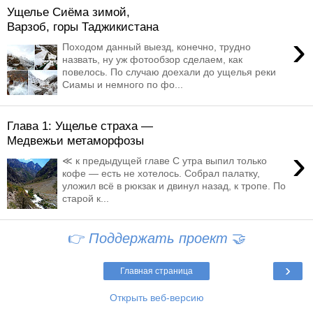
Ущелье Сиёма зимой,
Варзоб, горы Таджикистана
›
Походом данный выезд, конечно, трудно
назвать, ну уж фотообзор сделаем, как
повелось. По случаю доехали до ущелья реки
Сиамы и немного по фо...
Глава 1: Ущелье страха —
Медвежьи метаморфозы
›
≪ к предыдущей главе С утра выпил только
кофе — есть не хотелось. Собрал палатку,
уложил всё в рюкзак и двинул назад, к тропе. По
старой к...
👉
Поддержать проект
🤝
›
Главная страница
Открыть веб-версию