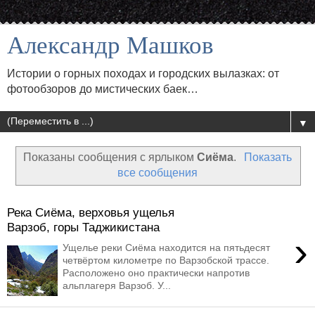
Александр Машков
Истории о горных походах и городских вылазках: от
фотообзоров до мистических баек…
▼
Показаны сообщения с ярлыком
Сиёма
.
Показать
все сообщения
Река Сиёма, верховья ущелья
Варзоб, горы Таджикистана
›
Ущелье реки Сиёма находится на пятьдесят
четвёртом километре по Варзобской трассе.
Расположено оно практически напротив
альплагеря Варзоб. У...