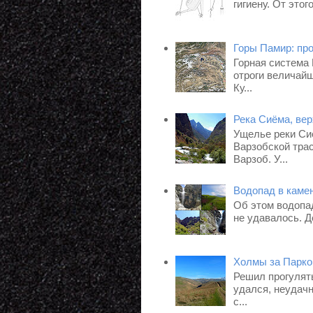
гигиену. От это
Горы Памир: пр
Горная система
отроги величайш
Ку...
Река Сиёма, ве
Ущелье реки Си
Варзобской трас
Варзоб. У...
Водопад в камен
Об этом водопад
не удавалось. Д
Холмы за Парко
Решил прогулят
удался, неудачн
с...