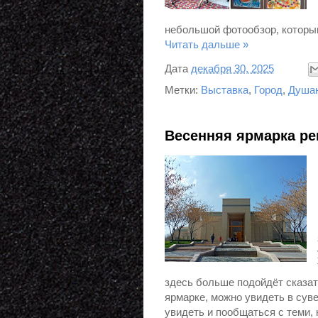
небольшой фотообзор, которы
Читать дальше »
Дата
декабря 30, 2025
Метки:
Выставка
,
Город
,
Душа
Весенняя ярмарка ре
здесь больше подойдёт сказать
ярмарке, можно увидеть в суве
увидеть и пообщаться с теми, 