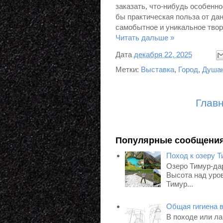
заказать, что-нибудь особенное
бы практическая польза от данн
самобытное и уникальное тво
Читать дальше »
Дата
декабря 22, 2025
Метки:
Выставка
,
Город
,
Душа
Глав
Популярные сообщени
Поход к озеру Т
Озеро Тимур-дар
Высота над уров
Тимур...
Общая гигиена 
В походе или ла