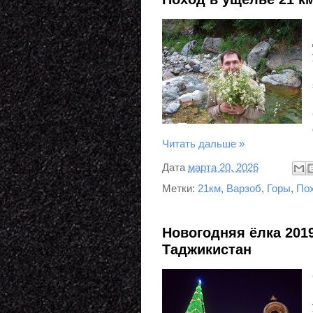
Читать дальше »
Дата
марта 20, 2026
Метки:
21км
,
Варзоб
,
Горы
,
По
Новогодняя ёлка 201
Таджикистан