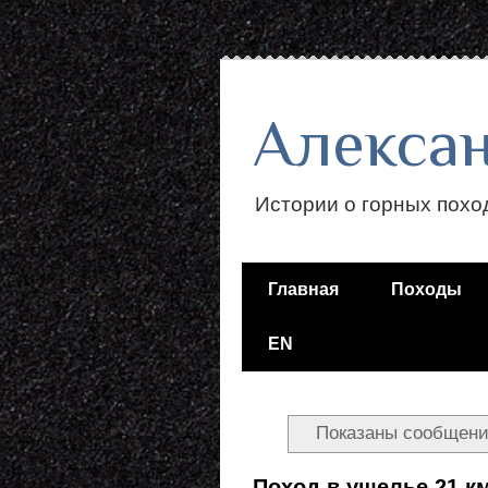
Алекса
Истории о горных похо
Главная
Походы
EN
Показаны сообщени
Поход в ущелье 21 км