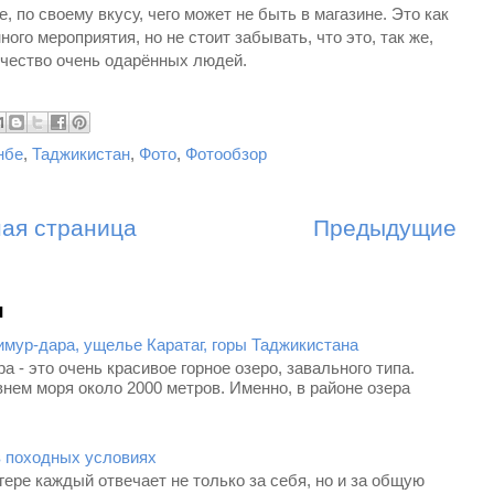
, по своему вкусу, чего может не быть в магазине. Это как
ого мероприятия, но не стоит забывать, что это, так же,
рчество очень одарённых людей.
нбе
,
Таджикистан
,
Фото
,
Фотообзор
ная страница
Предыдущие
я
имур-дара, ущелье Каратаг, горы Таджикистана
а - это очень красивое горное озеро, завального типа.
нем моря около 2000 метров. Именно, в районе озера
в походных условиях
гере каждый отвечает не только за себя, но и за общую