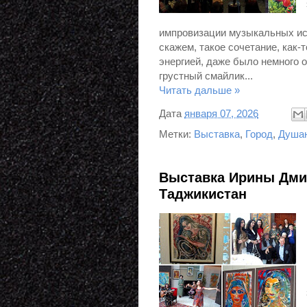
импровизации музыкальных исп
скажем, такое сочетание, как
энергией, даже было немного об
грустный смайлик...
Читать дальше »
Дата
января 07, 2026
Метки:
Выставка
,
Город
,
Душа
Выставка Ирины Дмит
Таджикистан