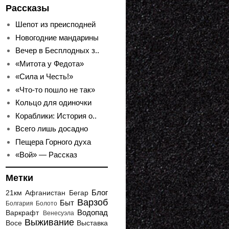
Рассказы
Шепот из преисподней
Новогодние мандарины
Вечер в Бесплодных з..
«Митота у Федота»
«Сила и Честь!»
«Что-то пошло не так»
Кольцо для одиночки
Кораблики: История о..
Всего лишь досадно
Пещера Горного духа
«Вой» — Рассказ
Метки
Блог
21км
Афганистан
Бегар
Варзоб
Быт
Болгария
Болото
Водопад
Варкрафт
Венесуэла
Выживание
Восе
Выставка