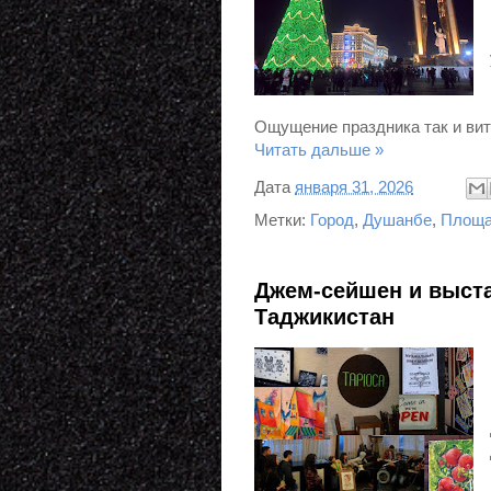
Ощущение праздника так и вит
Читать дальше »
Дата
января 31, 2026
Метки:
Город
,
Душанбе
,
Площ
Джем-сейшен и выста
Таджикистан