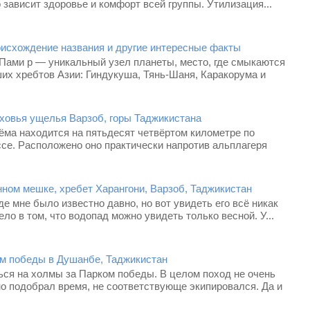
го зависит здоровье и комфорт всей группы. Утилизация...
оисхождение названия и другие интересные факты
 Пами р — уникальный узел планеты, место, где смыкаются
их хребтов Азии: Гиндукуша, Тянь-Шаня, Каракорума и
рховья ущелья Варзоб, горы Таджикистана
ёма находится на пятьдесят четвёртом километре по
се. Расположено оно практически напротив альплагеря
ном мешке, хребет Харангони, Варзоб, Таджикистан
е мне было известно давно, но вот увидеть его всё никак
ело в том, что водопад можно увидеть только весной. У...
м победы в Душанбе, Таджикистан
ься на холмы за Парком победы. В целом поход не очень
о подобрал время, не соответствующе экипировался. Да и