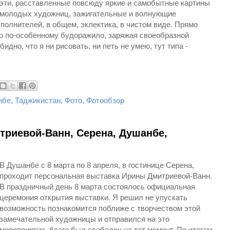
эти, расставленные повсюду яркие и самобытные картины
молодых художниц, зажигательные и волнующие
олнителей, в общем, эклектика, в чистом виде. Прямо
-то по-особенному будоражило, заряжая своеобразной
идно, что я ни рисовать, ни петь не умею, тут типа -
нбе
,
Таджикистан
,
Фото
,
Фотообзор
риевой-Ванн, Серена, Душанбе,
В Душанбе с 8 марта по 8 апреля, в гостинице Серена,
проходит персональная выставка Ирины Дмитриевой-Ванн.
В праздничный день 8 марта состоялось официальная
церемония открытия выставки. Я решил не упускать
возможность познакомится поближе с творчеством этой
замечательной художницы и отправился на это
мероприятие, благо был свободен на тот момент. По итогам