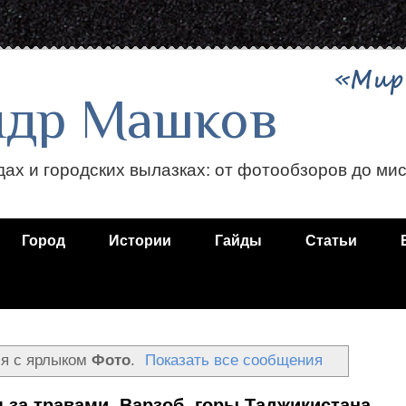
ндр Машков
дах и городских вылазках: от фотообзоров до ми
Город
Истории
Гайды
Статьи
я с ярлыком
Фото
.
Показать все сообщения
 за травами, Варзоб, горы Таджикистана