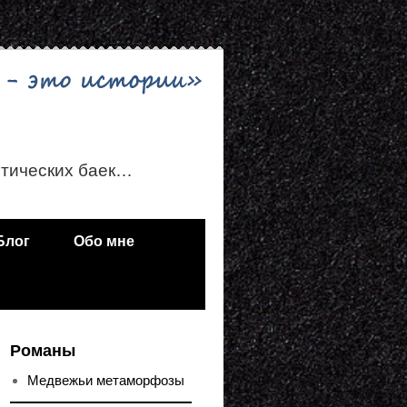
стических баек…
Блог
Обо мне
Романы
Медвежьи метаморфозы