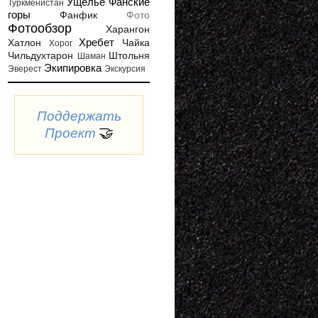
Ущелье
Фанские
Туркменистан
горы
Фанфик
Фото
Фотообзор
Харангон
Хребет
Хатлон
Чайка
Хорог
Чильдухтарон
Штольня
Шаман
Экипировка
Эверест
Экскурсия
Поддержать
🤝
Проект