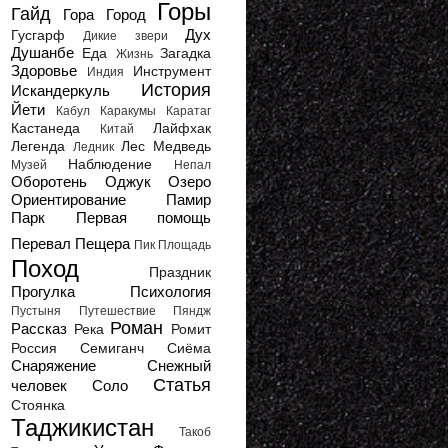
Горы
Гайд
Гора
Город
Дух
Гусгарф
Дикие звери
Душанбе
Еда
Загадка
Жизнь
Здоровье
Инструмент
Индия
История
Искандеркуль
Йети
Кабул
Каракумы
Каратаг
Кастанеда
Лайфхак
Китай
Легенда
Лес
Медведь
Ледник
Наблюдение
Музей
Непал
Оборотень
Оджук
Озеро
Ориентирование
Памир
Парк
Первая помощь
Перевал
Пещера
Пик
Площадь
Поход
Праздник
Прогулка
Психология
Пустыня
Путешествие
Пяндж
Роман
Рассказ
Река
Ромит
Россия
Семиганч
Сиёма
Снаряжение
Снежный
Статья
человек
Соло
Стоянка
Таджикистан
Такоб