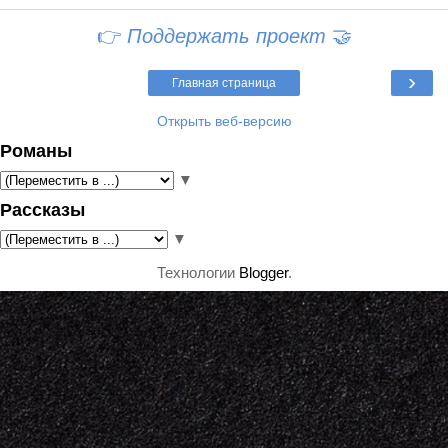
👉
Поддержать проект
🤝
›
Главная страница
Открыть веб-версию
Романы
▼
Рассказы
▼
Технологии
Blogger
.