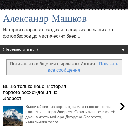
Александр Машков
Истории о горных походах и городских вылазках: от
фотообзоров до мистических баек…
▼
Показаны сообщения с ярлыком
Индия
.
Показать
все сообщения
Выше только небо: История
первого восхождения на
Эверест
›
Высочайшая из вершин, самая высокая точка
планеты — гора Эверест. Официальное имя ей
дали в честь майора Джорджа Эвереста,
начальника топог...