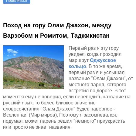
Поделиться
Поход на гору Олам Джахон, между
Варзобом и Ромитом, Таджикистан
Первый раз я эту гору
увидел, когда проходил
маршрут
Оджукское
кольцо
. В то же время,
первый раз я и услышал
название "Олам Джахон", от
местного парня, которого
встретил по дороге. В тот
момент я ему не поверил, если переводить название на
русский язык, то более близкое значение
словосочетания "Олам Джахон" будет, наверное -
Вселенная (Мир миров). Поэтому я засомневался,
подумал, может парень решил "немного" приукрасить
или просто не знает названия.