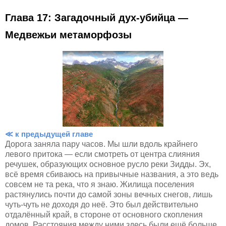
Глава 17: Загадочный дух-убийца —
Медвежьи метаморфозы
≪ к предыдущей главе
Дорога заняла пару часов. Мы шли вдоль крайнего
левого притока — если смотреть от центра слияния
речушек, образующих основное русло реки Зидды. Эх,
всё время сбиваюсь на привычные названия, а это ведь
совсем не та река, что я знаю. Жилища поселения
растянулись почти до самой зоны вечных снегов, лишь
чуть-чуть не доходя до неё. Это был действительно
отдалённый край, в стороне от основного скопления
домов. Расстояния между ними здесь были ещё больше.