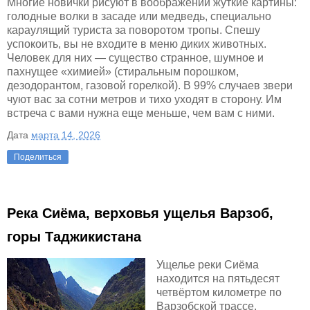
Многие новички рисуют в воображении жуткие картины:
голодные волки в засаде или медведь, специально
караулящий туриста за поворотом тропы. Спешу
успокоить, вы не входите в меню диких животных.
Человек для них — существо странное, шумное и
пахнущее «химией» (стиральным порошком,
дезодорантом, газовой горелкой). В 99% случаев звери
чуют вас за сотни метров и тихо уходят в сторону. Им
встреча с вами нужна еще меньше, чем вам с ними.
Дата
марта 14, 2026
Поделиться
Река Сиёма, верховья ущелья Варзоб,
горы Таджикистана
Ущелье реки Сиёма
находится на пятьдесят
четвёртом километре по
Варзобской трассе.