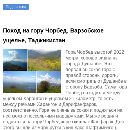
Поделиться
Поход на гору Чорбед, Варзобское
ущелье, Таджикистан
Гора Чорбед высотой 2022
метра, хорошо видна из
города Душанбе. Это
первая высокая гора с
правой стороны дороги,
если смотреть от Душанбе в
сторону Варзоба. Сама гора
Чорбед находится между
ущельем Харангон и ущельем 21 километр, то есть
между речками Харангон и Дарифанфарок,
соответственно. Гора не очень высокая и подняться на
неё можно несколькими маршрутами. Мы же решили
подняться на гору Чорбед через кишлак Фанфарок. Для
этого вышли из маршрутки в кишлаке Шафтимичгон,